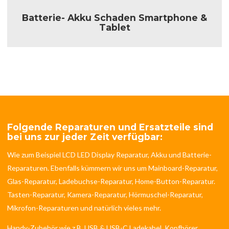
Batterie- Akku Schaden Smartphone &
Tablet
Folgende Reparaturen und Ersatzteile sind
bei uns zur jeder Zeit verfügbar:
Wie zum Beispiel LCD LED Display Reparatur, Akku und Batterie-
Reparaturen. Ebenfalls kümmern wir uns um Mainboard-Reparatur,
Glas-Reparatur, Ladebuchse-Reparatur, Home-Button-Reparatur.
Tasten-Reparatur, Kamera-Reparatur, Hörmuschel-Reparatur,
Mikrofon-Reparaturen und natürlich vieles mehr.
Handy-Zubehör wie z.B. USB & USB-C Ladekabel, Kopfhörer,