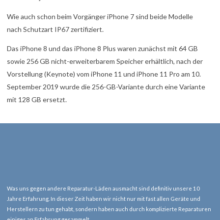
Wie auch schon beim Vorgänger iPhone 7 sind beide Modelle
nach Schutzart IP67 zertifiziert.
Das iPhone 8 und das iPhone 8 Plus waren zunächst mit 64 GB
sowie 256 GB nicht-erweiterbarem Speicher erhältlich, nach der
Vorstellung (Keynote) vom iPhone 11 und iPhone 11 Pro am 10.
September 2019 wurde die 256-GB-Variante durch eine Variante
mit 128 GB ersetzt.
Was uns gegen andere Reparatur-Läden ausmacht sind definitiv unsere 10
Jahre Erfahrung. In dieser Zeit haben wir nicht nur mit fast allen Geräte und
Herstellern zu tun gehabt, sondern haben auch durch komplizierte Reparaturen
einiges an Erfahrung gesammelt.